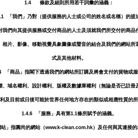
1.4 條款及細則所用若干詞彙的涵義：
.4.1 「我們」乃對（提供服務的人士或公司的姓名或名稱）的提
」乃對我們向其提供服務或交付商品的人士及須就我們所交付的商
圖標、相片、影像、移動視覺具象圖像或聲音的結合及我們的網站
式及其他材料。
4.4 「商品」指閣下透過我們的網站所訂購及將會支付的貨物或
、商標、域名權利、設計權利、版權及數據庫權利（無論是否已註
利及目前或日後可能於世界任何地方存在的類似或相應性質的所
1.4.6 「服務」具有第1.1條所賦予的涵義。
「網站」指
圓尚
的網站（www.k-clean.com.hk）及任何與其連