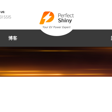
 us:
61 5515
博客